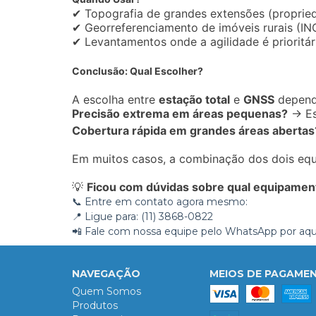
✔ Topografia de grandes extensões (propried
✔ Georreferenciamento de imóveis rurais (I
✔ Levantamentos onde a agilidade é prioritár
Conclusão: Qual Escolher?
A escolha entre
estação total
e
GNSS
depende
Precisão extrema em áreas pequenas?
→ Es
Cobertura rápida em grandes áreas abertas
Em muitos casos, a combinação dos dois equ
💡
Ficou com dúvidas sobre qual equipamento
📞 Entre em contato agora mesmo:
📍 Ligue para: (11) 3868-0822
📲
Fale com nossa equipe pelo WhatsApp por aqu
NAVEGAÇÃO
MEIOS DE PAGAME
Quem Somos
Produtos