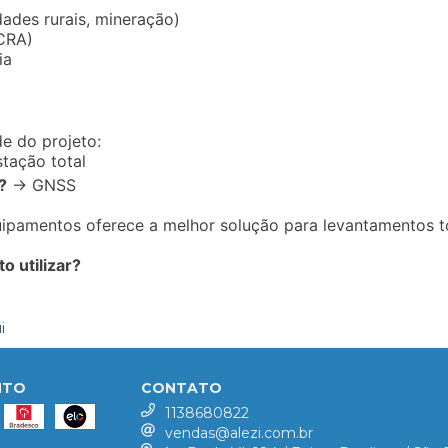
ades rurais, mineração)
NCRA)
ia
 do projeto:
tação total
?
→ GNSS
ipamentos oferece a melhor solução para levantamentos t
 utilizar?
i
NTO
CONTATO
1138680822
vendas@alezi.com.br