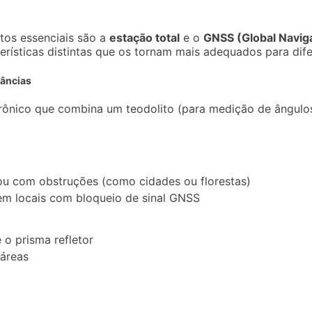
tos essenciais são a
estação total
e o
GNSS (Global Naviga
rísticas distintas que os tornam mais adequados para dife
tâncias
rônico que combina um teodolito (para medição de ângul
ou com obstruções (como cidades ou florestas)
em locais com bloqueio de sinal GNSS
 o prisma refletor
áreas